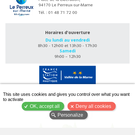
94170 Le Perreux-sur-Marne
Tél. : 01 48 71 72 00
Horaires d'ouverture
Du lundi au vendredi
8h30 - 12h00 et 13h30 - 17h30
Samedi
9h00 – 12h30
X
This site uses cookies and gives you control over what you want
to activate
ACCESSIBILITÉ
CONTACT
MENTIONS LÉGALES
OK, accept all
Deny all cookies
PLAN DU SITE
Personalize