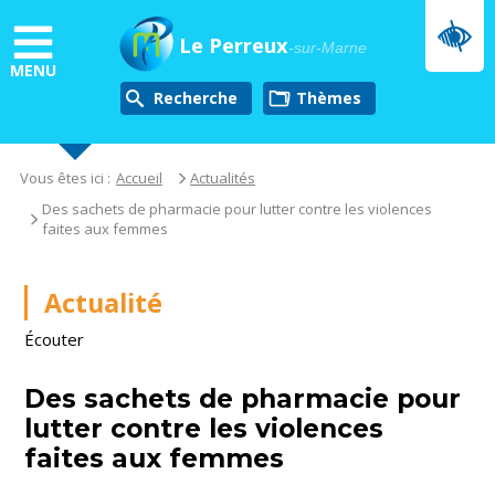
Aller
au
Le Perreux
-sur-Marne
contenu
MENU
principal
Recherche
thèmes
Vous êtes ici :
Accueil
Actualités
Des sachets de pharmacie pour lutter contre les violences
faites aux femmes
Actualité
Écouter
Des sachets de pharmacie pour
lutter contre les violences
faites aux femmes