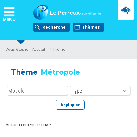
Aller
au
Le Perreux
-sur-Marne
contenu
MENU
principal
Recherche
thèmes
Vous êtes ici :
Accueil
Thème
Métropole
Aucun contenu trouvé