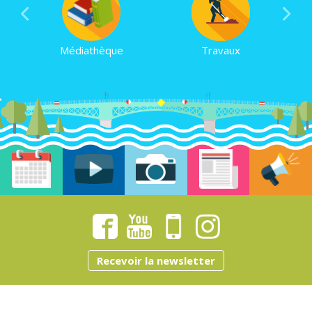
Médiathèque
Piscine
Menus de cantine et
Travaux
goûters
Recevoir la newsletter