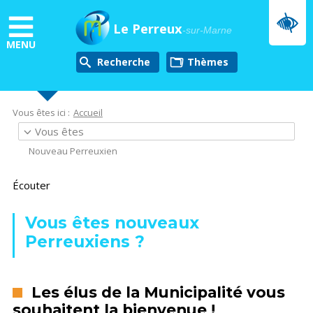
Aller
au
Le Perreux
-sur-Marne
contenu
MENU
principal
Recherche
thèmes
Vous êtes ici :
Accueil
Vous êtes
Nouveau Perreuxien
Écouter
Vous êtes nouveaux
Perreuxiens ?
Les élus de la Municipalité vous
souhaitent la bienvenue !