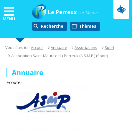
Aller
au
Le Perreux
-sur-Marne
contenu
MENU
principal
Recherche
thèmes
Vous êtes ici :
Accueil
Annuaire
Associations
Sport
Association Saint-Maurice du Perreux (A.S.M.P.) (Sport)
Annuaire
Écouter