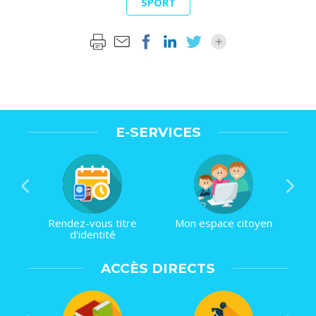
SPORT
E-SERVICES
Rendez-vous titre
Mon espace citoyen
d'identité
ACCÈS DIRECTS