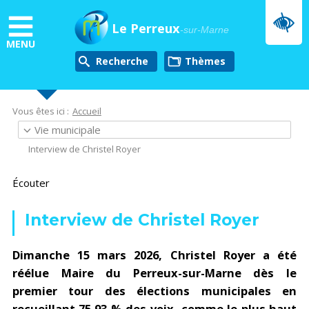
Aller
au
Le Perreux
-sur-Marne
contenu
MENU
principal
Recherche
thèmes
Vous êtes ici :
Accueil
Vie municipale
Interview de Christel Royer
Écouter
Interview de Christel Royer
Dimanche 15 mars 2026, Christel Royer a été
réélue Maire du Perreux-sur-Marne dès le
premier tour des élections municipales en
recueillant 75,93 % des voix, comme le plus haut