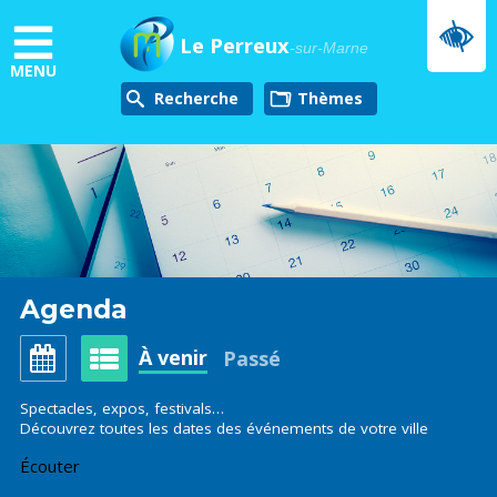
Aller
au
Le Perreux
-sur-Marne
contenu
MENU
principal
Recherche
thèmes
Agenda
À venir
Passé
Spectacles, expos, festivals…
Découvrez toutes les dates des événements de votre ville
Écouter