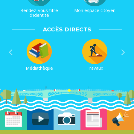
Rendez-vous titre
Mon espace citoyen
d'identité
ACCÈS DIRECTS
Médiathèque
Travaux