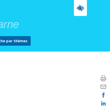
arne
che par
thèmes