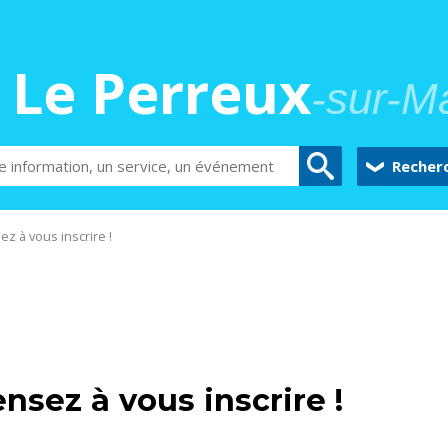
Le Perreux
-sur-M
Recher
ez à vous inscrire !
ensez à vous inscrire !