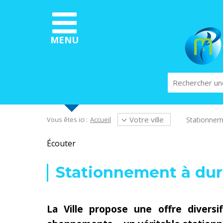
Aller
au
contenu
principal
MENU
Rechercher
Votre ville
Stationnem
Vous êtes ici :
Accueil
Écouter
Stationnement à dur
La Ville propose une offre diversi