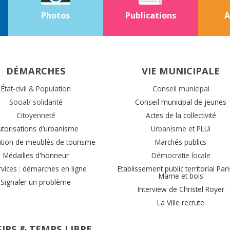
Photos
Publications
A
DÉMARCHES
VIE MUNICIPALE
État-civil & Population
Conseil municipal
Social/ solidarité
Conseil municipal de jeunes
Citoyenneté
Actes de la collectivité
utorisations d’urbanisme
Urbanisme et PLUi
ation de meublés de tourisme
Marchés publics
Médailles d'honneur
Démocratie locale
rvices : démarches en ligne
Etablissement public territorial Pari
Marne et bois
Signaler un problème
Interview de Christel Royer
La Ville recrute
SIRS & TEMPS LIBRE