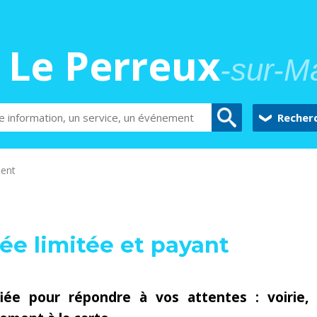
Le Perreux
-sur-M
Recher
ent
ée limitée et payant
fiée pour répondre à vos attentes : voirie,