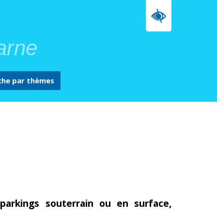
arne
che par
thèmes
 parkings souterrain ou en surface,