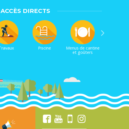
ACCÈS DIRECTS
Travaux
Piscine
Menus de cantine
et goûters