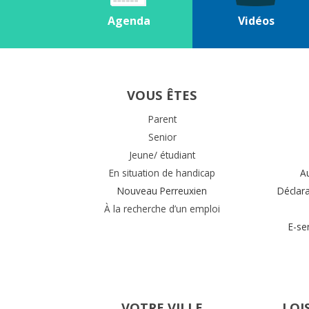
Agenda
Vidéos
VOUS ÊTES
Parent
Senior
Jeune/ étudiant
En situation de handicap
A
Nouveau Perreuxien
Déclar
À la recherche d’un emploi
E-se
VOTRE VILLE
LOI