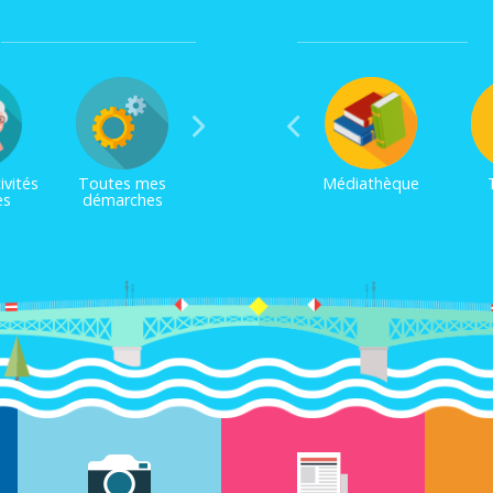
ivités
Toutes mes
Médiathèque
es
démarches