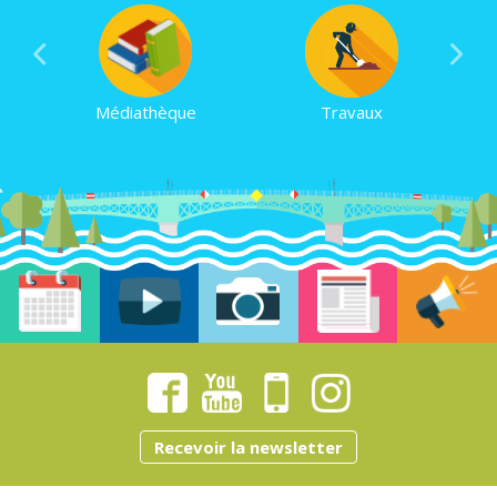
Médiathèque
Piscine
Menus de cantine et
Travaux
goûters
Recevoir la newsletter