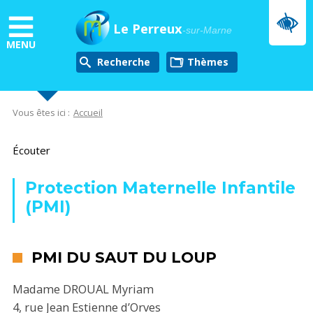
Aller
au
Le Perreux
-sur-Marne
contenu
MENU
principal
Recherche
thèmes
Vous êtes ici :
Accueil
Écouter
Protection Maternelle Infantile
(PMI)
PMI DU SAUT DU LOUP
Madame DROUAL Myriam
4, rue Jean Estienne d’Orves