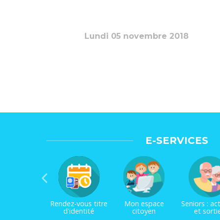
Lundi 05 novembre 2018
E-SERVICES
Rendez-vous titre
Mon espace
Seniors : act
d'identité
citoyen
et sorti