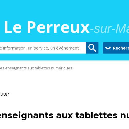
Le Perreux
-sur-M
Recher
es enseignants aux tablettes numériques
uter
enseignants aux tablettes 