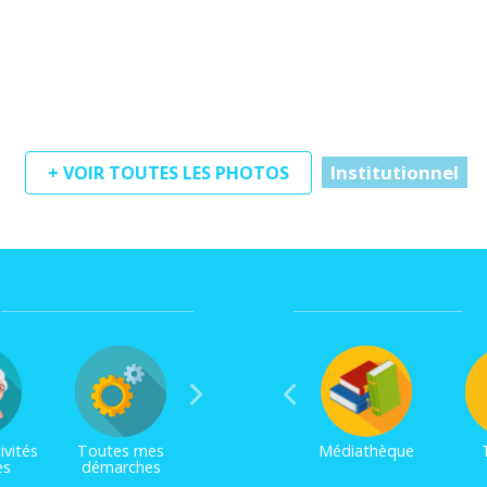
Institutionnel
+ VOIR TOUTES LES PHOTOS
ivités
Toutes mes
Médiathèque
es
démarches