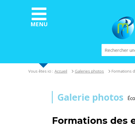
Aller
au
contenu
principal
MENU
Rechercher
Vous êtes ici :
Accueil
Galeries photos
Formations d
Galerie photos
Éco
Formations des 