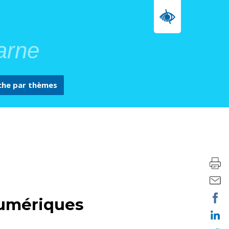
arne
che par
thèmes
numériques