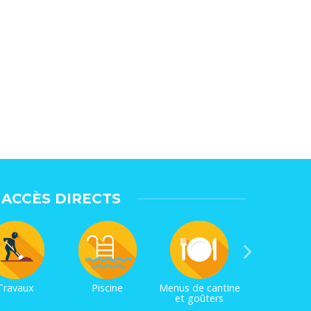
ACCÈS DIRECTS
Travaux
Piscine
Menus de cantine
et goûters