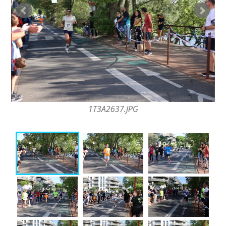
1T3A2637.JPG