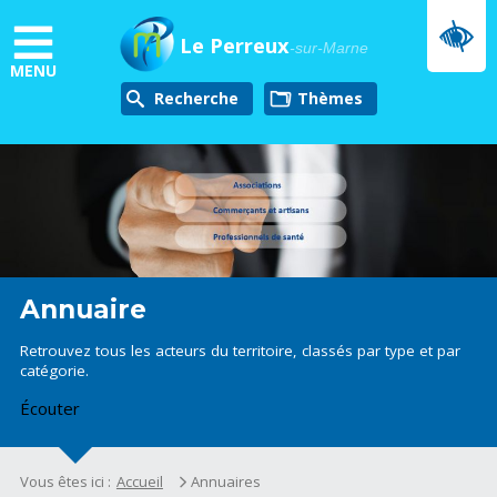
Aller
au
Le Perreux
-sur-Marne
contenu
MENU
principal
Recherche
thèmes
Annuaire
Retrouvez tous les acteurs du territoire, classés par type et par
catégorie.
Écouter
Vous êtes ici :
Accueil
Annuaires