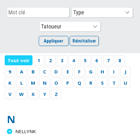
Tout voir
1
2
3
4
5
6
7
8
9
A
B
C
D
E
F
G
H
I
J
K
L
M
N
O
P
Q
R
S
T
U
V
W
X
Y
Z
N
NELLYNK