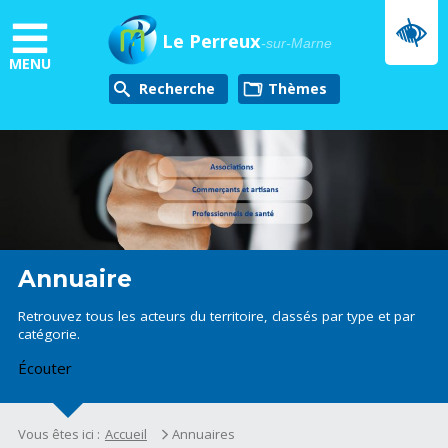
Aller
au
Le Perreux
-sur-Marne
contenu
MENU
principal
Recherche
thèmes
Annuaire
Retrouvez tous les acteurs du territoire, classés par type et par
catégorie.
Écouter
Vous êtes ici :
Accueil
Annuaires