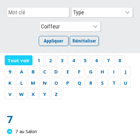
Tout voir
1
2
3
4
5
6
7
8
9
A
B
C
D
E
F
G
H
I
J
K
L
M
N
O
P
Q
R
S
T
U
V
W
X
Y
Z
7
7 au Salon