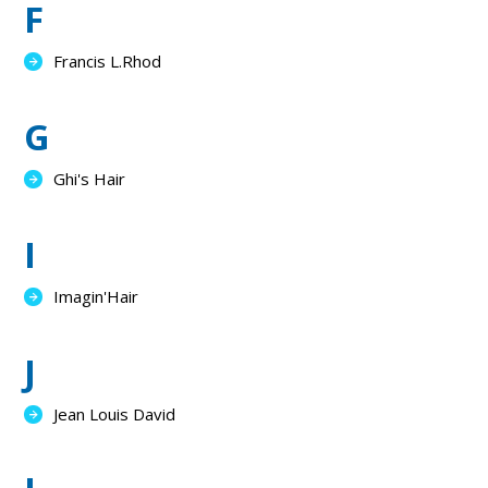
F
Francis L.Rhod
G
Ghi's Hair
I
Imagin'Hair
J
Jean Louis David