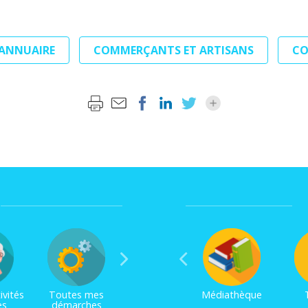
'ANNUAIRE
COMMERÇANTS ET ARTISANS
C
ivités
Toutes mes
Médiathèque
es
démarches