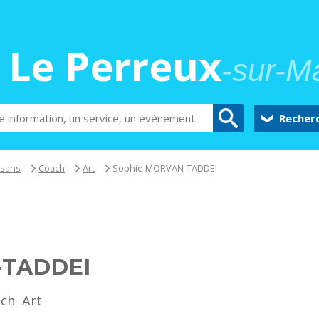
Le Perreux
-sur-M
Recher
isans
Coach
Art
Sophie MORVAN-TADDEI
-TADDEI
ch
Art