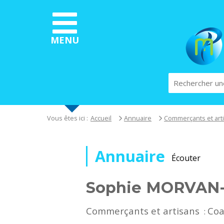
Aller
au
contenu
principal
MENU
Rechercher
Vous êtes ici :
Accueil
Annuaire
Commerçants et art
Annuaire
Écouter
Sophie MORVAN
Commerçants et artisans
Coa
: