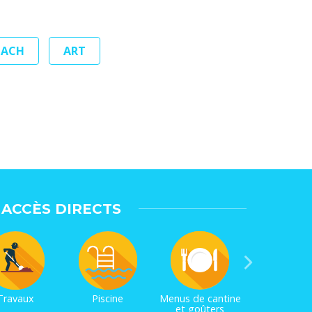
OACH
ART
ACCÈS DIRECTS
Travaux
Piscine
Menus de cantine
et goûters