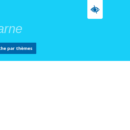
arne
che par
thèmes