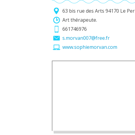
63 bis rue des Arts 94170 Le P
Art thérapeute.
661746976
s.morvan007@free.fr
www.sophiemorvan.com