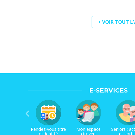
+ VOIR TOUT L
E-SERVICES
Rendez-vous titre
Mon espace
Seniors : act
d'identité
citoyen
et sorti