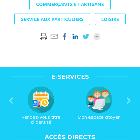
COMMERÇANTS ET ARTISANS
SERVICE AUX PARTICULIERS
LOISIRS
E-SERVICES
Rendez-vous titre
Mon espace citoyen
d'identité
ACCÈS DIRECTS