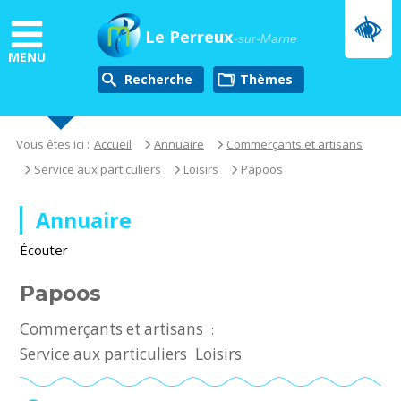
Aller
au
Le Perreux
-sur-Marne
contenu
MENU
principal
Recherche
thèmes
Vous êtes ici :
Accueil
Annuaire
Commerçants et artisans
Service aux particuliers
Loisirs
Papoos
Annuaire
Écouter
Papoos
Commerçants et artisans
:
Service aux particuliers
Loisirs