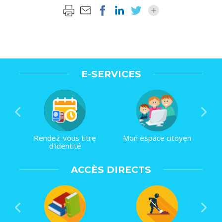
E-SERVICES
Rendez-vous titre
Mon espace citoyen
d'identité
ACCÈS DIRECTS