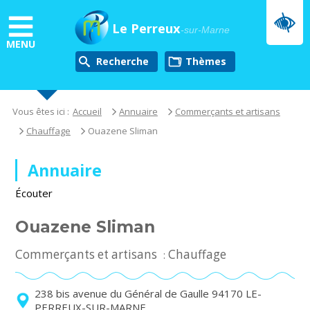
Aller
au
Le Perreux
-sur-Marne
contenu
MENU
principal
Recherche
thèmes
Vous êtes ici :
Accueil
Annuaire
Commerçants et artisans
Chauffage
Ouazene Sliman
Annuaire
Écouter
Ouazene Sliman
Commerçants et artisans
Chauffage
:
238 bis avenue du Général de Gaulle 94170 LE-
PERREUX-SUR-MARNE