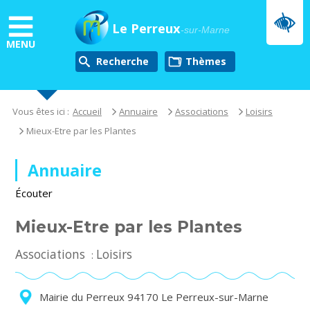
Aller
au
Le Perreux
-sur-Marne
contenu
MENU
principal
Recherche
thèmes
Vous êtes ici :
Accueil
Annuaire
Associations
Loisirs
Mieux-Etre par les Plantes
Annuaire
Écouter
Mieux-Etre par les Plantes
Associations
Loisirs
:
Mairie du Perreux 94170 Le Perreux-sur-Marne