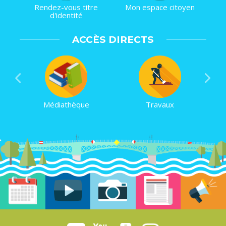
Rendez-vous titre
Mon espace citoyen
d'identité
ACCÈS DIRECTS
Médiathèque
Travaux