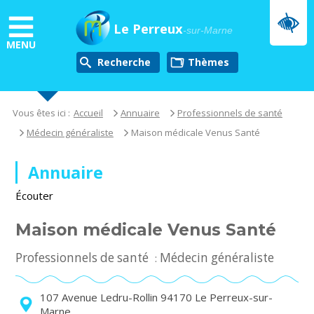
Aller
au
Le Perreux
-sur-Marne
contenu
MENU
principal
Recherche
thèmes
Vous êtes ici :
Accueil
Annuaire
Professionnels de santé
Médecin généraliste
Maison médicale Venus Santé
Annuaire
Écouter
Maison médicale Venus Santé
Professionnels de santé
Médecin généraliste
:
107 Avenue Ledru-Rollin 94170 Le Perreux-sur-
Marne