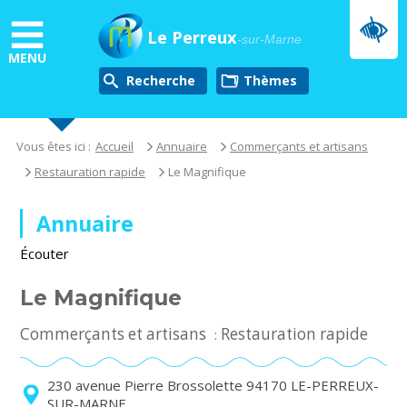
Aller
au
Le Perreux
-sur-Marne
contenu
MENU
principal
Recherche
thèmes
Vous êtes ici :
Accueil
Annuaire
Commerçants et artisans
Restauration rapide
Le Magnifique
Annuaire
Écouter
Le Magnifique
Commerçants et artisans
Restauration rapide
:
230 avenue Pierre Brossolette 94170 LE-PERREUX-
SUR-MARNE