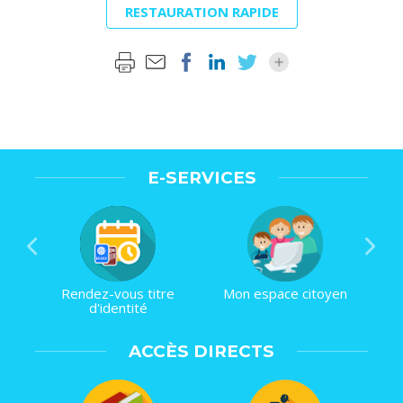
RESTAURATION RAPIDE
E-SERVICES
Rendez-vous titre
Mon espace citoyen
d'identité
ACCÈS DIRECTS