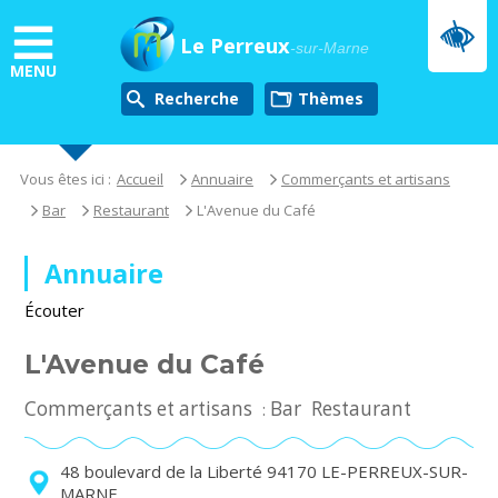
Aller
au
Le Perreux
-sur-Marne
contenu
MENU
principal
Recherche
thèmes
Vous êtes ici :
Accueil
Annuaire
Commerçants et artisans
Bar
Restaurant
L'Avenue du Café
Annuaire
Écouter
L'Avenue du Café
Commerçants et artisans
Bar
Restaurant
:
48 boulevard de la Liberté 94170 LE-PERREUX-SUR-
MARNE