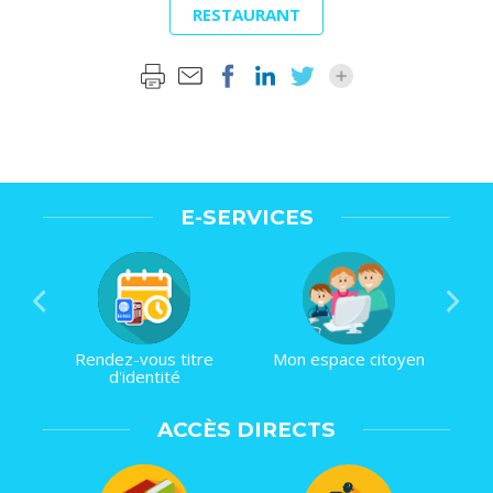
RESTAURANT
E-SERVICES
Rendez-vous titre
Mon espace citoyen
d'identité
ACCÈS DIRECTS