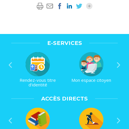
E-SERVICES
Rendez-vous titre
Mon espace citoyen
d'identité
ACCÈS DIRECTS