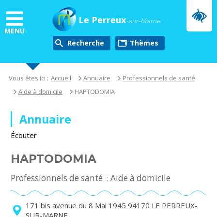
Aller
au
Le Perreux
-sur-Marne
contenu
MENU
principal
Recherche
thèmes
Vous êtes ici :
Accueil
Annuaire
Professionnels de santé
Aide à domicile
HAPTODOMIA
Annuaire
Écouter
HAPTODOMIA
Professionnels de santé
Aide à domicile
:
171 bis avenue du 8 Mai 1945 94170 LE PERREUX-
SUR-MARNE