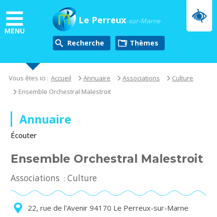
Aller
au
Le Perreux
-sur-Marne
contenu
MENU
principal
Recherche
thèmes
Vous êtes ici :
Accueil
Annuaire
Associations
Culture
Ensemble Orchestral Malestroit
Annuaire
Écouter
Ensemble Orchestral Malestroit
Associations
Culture
:
22, rue de l'Avenir 94170 Le Perreux-sur-Marne