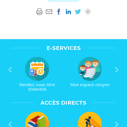
E-SERVICES
Rendez-vous titre
Mon espace citoyen
d'identité
ACCÈS DIRECTS