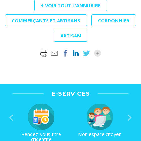
+ VOIR TOUT L'ANNUAIRE
COMMERÇANTS ET ARTISANS
CORDONNIER
ARTISAN
E-SERVICES
Rendez-vous titre
Mon espace citoyen
d'identité