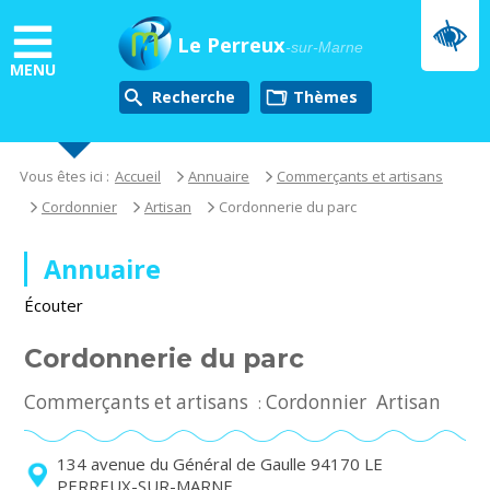
Aller
au
Le Perreux
-sur-Marne
contenu
MENU
principal
Recherche
thèmes
Vous êtes ici :
Accueil
Annuaire
Commerçants et artisans
Cordonnier
Artisan
Cordonnerie du parc
Annuaire
Écouter
Cordonnerie du parc
Commerçants et artisans
Cordonnier
Artisan
:
134 avenue du Général de Gaulle 94170 LE
PERREUX-SUR-MARNE