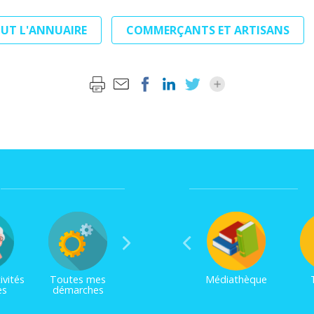
OUT L'ANNUAIRE
COMMERÇANTS ET ARTISANS
ivités
Toutes mes
Médiathèque
es
démarches