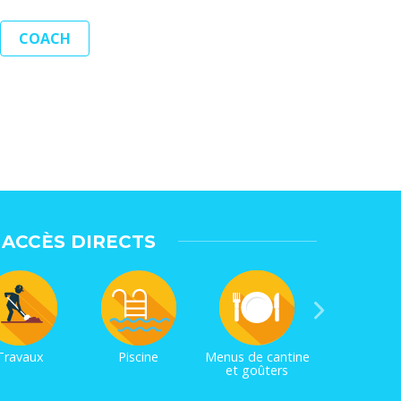
COACH
ACCÈS DIRECTS
Travaux
Piscine
Menus de cantine
et goûters