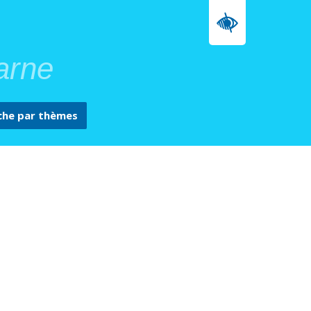
arne
che par
thèmes