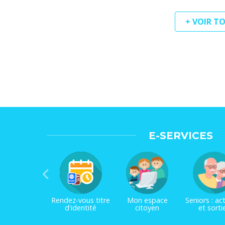
+ VOIR T
E-SERVICES
Rendez-vous titre
Mon espace
Seniors : act
d'identité
citoyen
et sorti