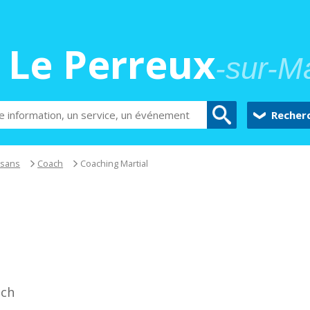
Le Perreux
-sur-M
Recher
isans
Coach
Coaching Martial
ch