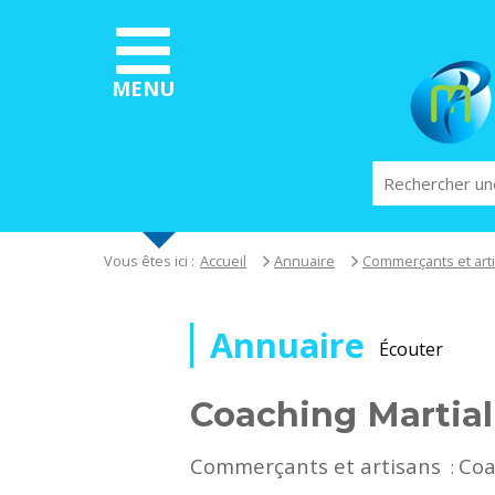
Aller
au
contenu
principal
MENU
Rechercher
Vous êtes ici :
Accueil
Annuaire
Commerçants et art
Annuaire
Écouter
Coaching Martial
Commerçants et artisans
Coa
: