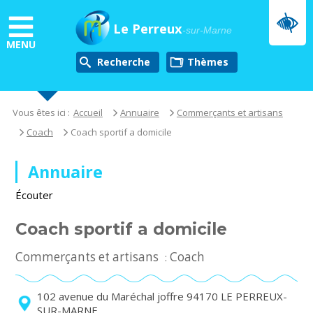
Aller
au
Le Perreux
-sur-Marne
contenu
MENU
principal
Recherche
thèmes
Vous êtes ici :
Accueil
Annuaire
Commerçants et artisans
Coach
Coach sportif a domicile
Annuaire
Écouter
Coach sportif a domicile
Commerçants et artisans
Coach
:
102 avenue du Maréchal joffre 94170 LE PERREUX-
SUR-MARNE