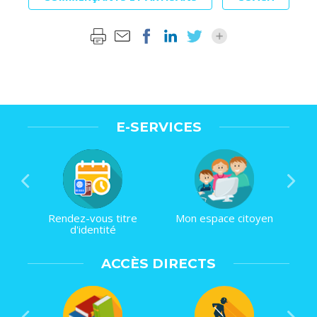
E-SERVICES
Rendez-vous titre
Mon espace citoyen
d'identité
ACCÈS DIRECTS