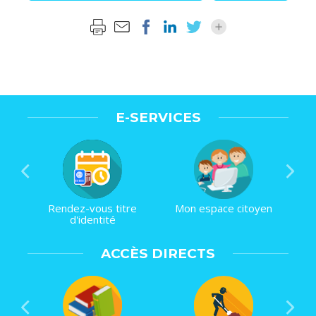
E-SERVICES
Rendez-vous titre
Mon espace citoyen
d'identité
ACCÈS DIRECTS