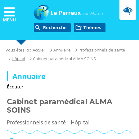
Aller
au
Le Perreux
-sur-Marne
contenu
MENU
principal
Recherche
thèmes
Vous êtes ici :
Accueil
Annuaire
Professionnels de santé
Hôpital
Cabinet paramédical ALMA SOINS
Annuaire
Écouter
Cabinet paramédical ALMA
SOINS
Professionnels de santé
Hôpital
: