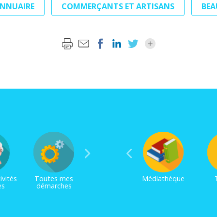
ANNUAIRE
COMMERÇANTS ET ARTISANS
BEA
ivités
Toutes mes
Médiathèque
es
démarches