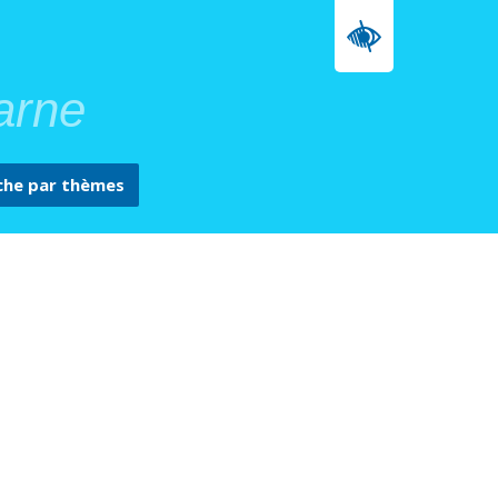
arne
che par
thèmes