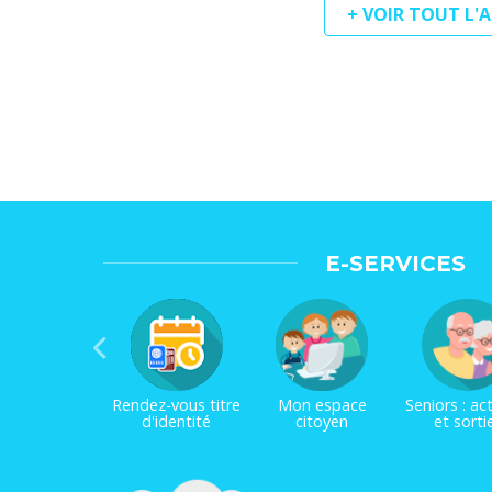
+ VOIR TOUT L'
E-SERVICES
Rendez-vous titre
Mon espace
Seniors : act
d'identité
citoyen
et sorti