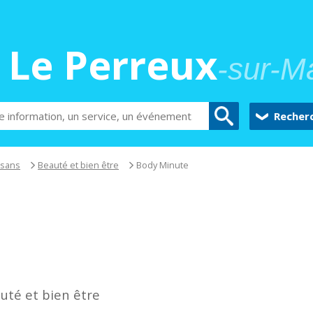
Le Perreux
-sur-M
Recher
isans
Beauté et bien être
Body Minute
uté et bien être