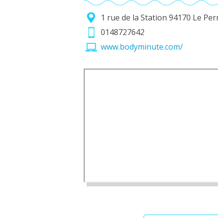
1 rue de la Station 94170 Le P
0148727642
www.bodyminute.com/