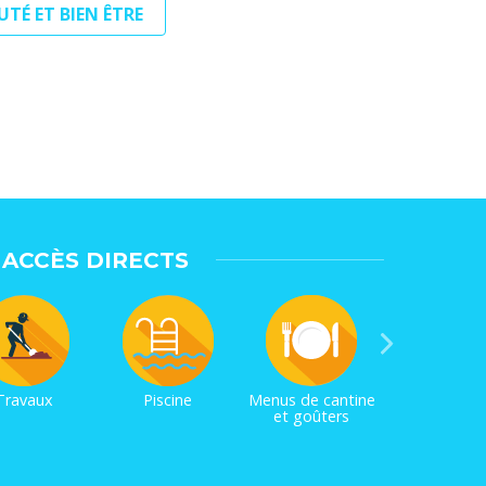
UTÉ ET BIEN ÊTRE
ACCÈS DIRECTS
Travaux
Piscine
Menus de cantine
et goûters