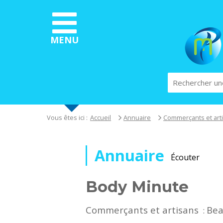
Aller
au
contenu
principal
MENU
Rechercher
Vous êtes ici :
Accueil
Annuaire
Commerçants et art
Annuaire
Écouter
Body Minute
Commerçants et artisans
Bea
: