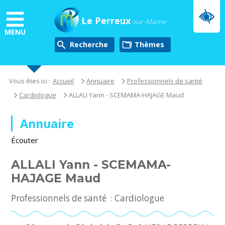
Aller
au
Le Perreux
-sur-Marne
contenu
MENU
principal
Recherche
thèmes
Vous êtes ici :
Accueil
Annuaire
Professionnels de santé
Cardiologue
ALLALI Yann - SCEMAMA-HAJAGE Maud
Annuaire
Écouter
ALLALI Yann - SCEMAMA-
HAJAGE Maud
Professionnels de santé
Cardiologue
: