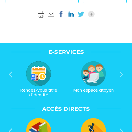
E-SERVICES
Rendez-vous titre
Mon espace citoyen
d'identité
ACCÈS DIRECTS