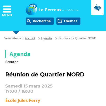
Aller
au
Le Perreux
-sur-Marne
contenu
MENU
principal
Recherche
thèmes
Vous êtes ici :
Accueil
Agenda
Réunion de Quartier NORD
Agenda
Écouter
Réunion de Quartier NORD
Samedi 15 mars 2025
17:00 / 18:00
École Jules Ferry