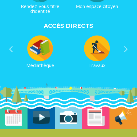
Rendez-vous titre
Mon espace citoyen
d'identité
ACCÈS DIRECTS
Médiathèque
Travaux