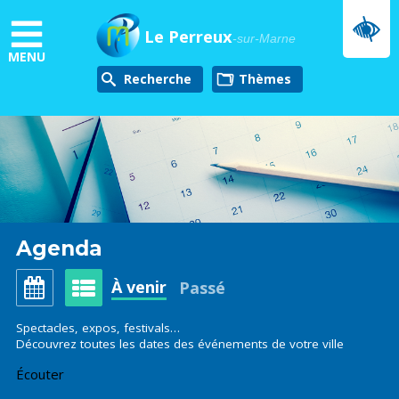
Aller
au
Le Perreux
-sur-Marne
contenu
MENU
principal
Recherche
thèmes
Agenda
À venir
Passé
Spectacles, expos, festivals…
Découvrez toutes les dates des événements de votre ville
Écouter