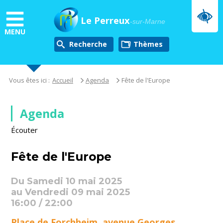
Aller
au
Le Perreux
-sur-Marne
contenu
MENU
principal
Recherche
thèmes
Vous êtes ici :
Accueil
Agenda
Fête de l'Europe
Agenda
Écouter
Fête de l'Europe
Du Samedi 10 mai 2025
au Vendredi 09 mai 2025
16:00 / 22:00
Place de Forchheim, avenue Georges