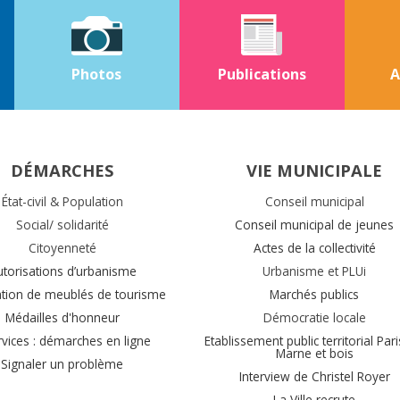
Photos
Publications
A
DÉMARCHES
VIE MUNICIPALE
État-civil & Population
Conseil municipal
Social/ solidarité
Conseil municipal de jeunes
Citoyenneté
Actes de la collectivité
utorisations d’urbanisme
Urbanisme et PLUi
ation de meublés de tourisme
Marchés publics
Médailles d'honneur
Démocratie locale
rvices : démarches en ligne
Etablissement public territorial Pari
Marne et bois
Signaler un problème
Interview de Christel Royer
La Ville recrute