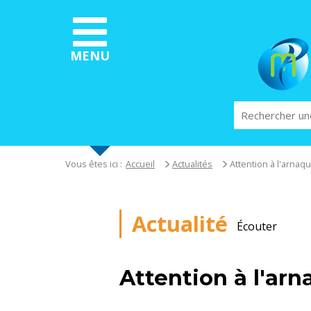
Aller
au
contenu
principal
MENU
Rechercher
Vous êtes ici :
Accueil
Actualités
Attention à l'arnaq
Actualité
Écouter
Attention à l'ar