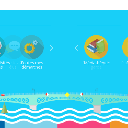
Contactez vos
Pharmacies de
Plan
élus
garde