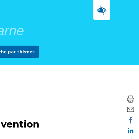
arne
che par
thèmes
avention