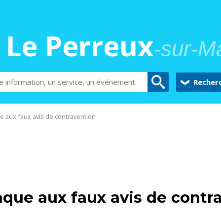
Le Perreux
-sur-M
Recher
ue aux faux avis de contravention
naque aux faux avis de contr