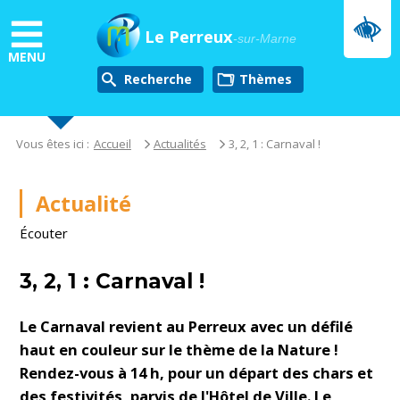
Aller
au
Le Perreux
-sur-Marne
contenu
MENU
principal
Recherche
thèmes
Vous êtes ici :
Accueil
Actualités
3, 2, 1 : Carnaval !
Actualité
Écouter
3, 2, 1 : Carnaval !
Le Carnaval revient au Perreux avec un défilé
haut en couleur sur le thème de la Nature !
Rendez-vous à 14 h, pour un départ des chars et
des festivités, parvis de l'Hôtel de Ville. Le