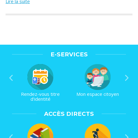
Lire la suite
E-SERVICES
Rendez-vous titre
Mon espace citoyen
d'identité
ACCÈS DIRECTS