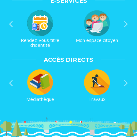
E-SERVICES
Seniors : activités et
Rendez-vous titre
Toutes mes démarches
Mon espace citoyen
d'identité
sorties
ACCÈS DIRECTS
Médiathèque
Piscine
Menus de cantine et
Travaux
goûters