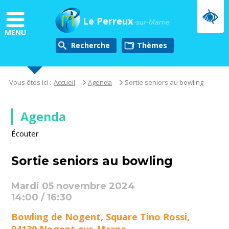
Aller
au
Le Perreux
-sur-Marne
contenu
MENU
principal
Recherche
thèmes
Vous êtes ici :
Accueil
Agenda
Sortie seniors au bowling
Agenda
Écouter
Sortie seniors au bowling
Mardi 05 novembre 2024
14:00 / 16:30
Bowling de Nogent, Square Tino Rossi,