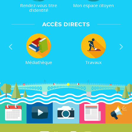
Rendez-vous titre
Mon espace citoyen
d'identité
ACCÈS DIRECTS
Médiathèque
Travaux