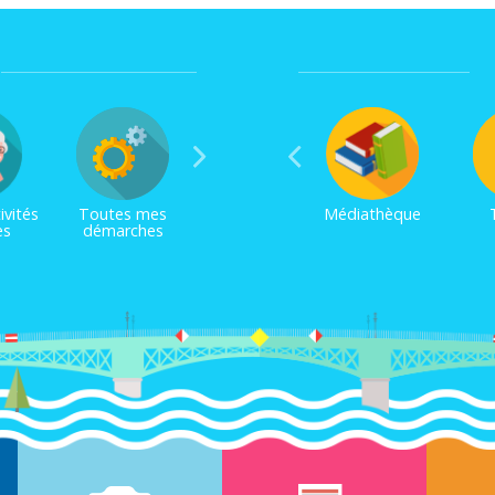
ivités
Toutes mes
Médiathèque
es
démarches