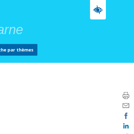
arne
che par
thèmes