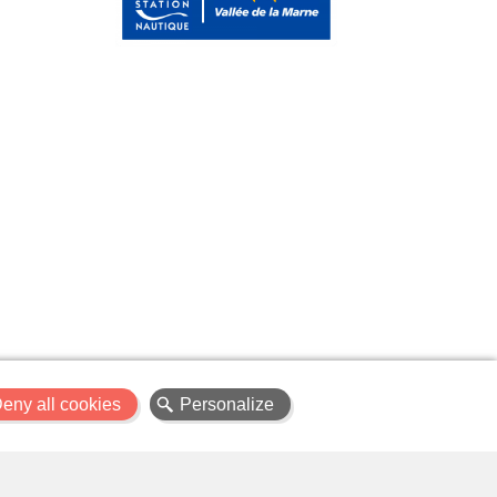
X
eny all cookies
Personalize