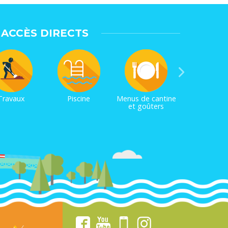
ACCÈS DIRECTS
Travaux
Piscine
Menus de cantine
et goûters