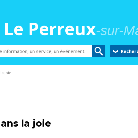
Le Perreux
-sur-M
Recher
la joie
ans la joie