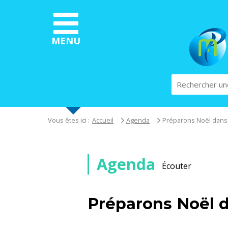
Aller
au
contenu
principal
MENU
Rechercher
Vous êtes ici :
Accueil
Agenda
Préparons Noël dans 
Agenda
Écouter
Préparons Noël d