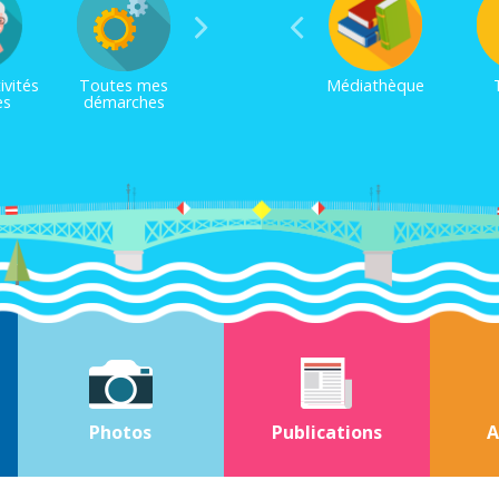
ivités
Toutes mes
Médiathèque
es
démarches
Photos
Publications
A