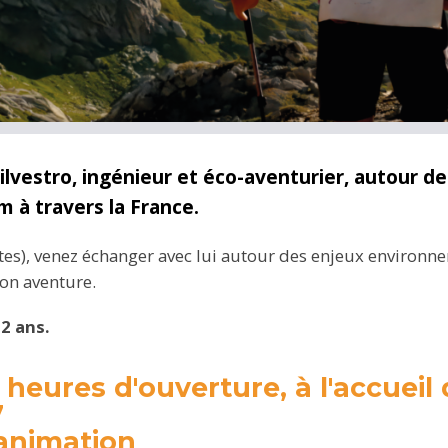
lvestro, ingénieur et éco-aventurier, autour d
 à travers la France.
utes), venez échanger avec lui autour des enjeux environn
son aventure.
2 ans.
x heures d'ouverture, à l'accuei
7
'animation