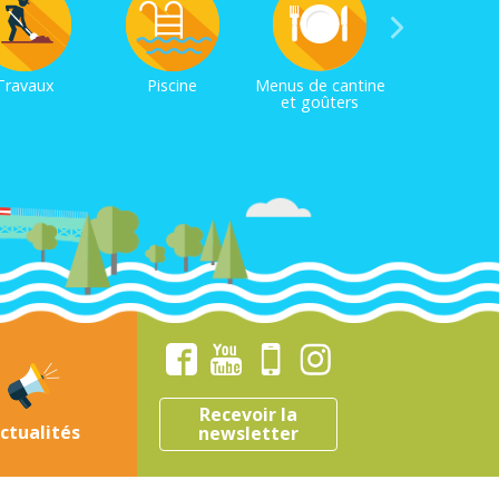
Travaux
Piscine
Menus de cantine
et goûters
Recevoir la
ctualités
newsletter