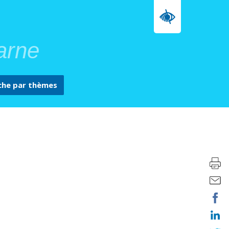
arne
che par
thèmes