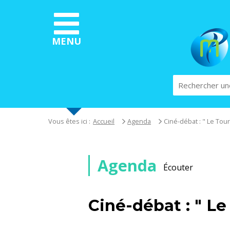
Aller
au
contenu
principal
MENU
Rechercher
Vous êtes ici :
Accueil
Agenda
Ciné-débat : " Le Tour
Agenda
Écouter
Ciné-débat : " Le