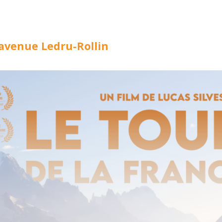
 avenue Ledru-Rollin