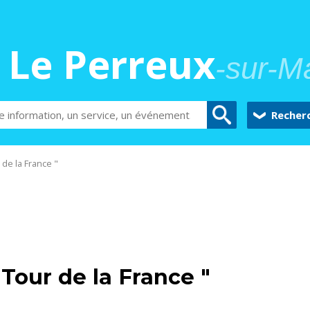
Le Perreux
-sur-M
Recher
 de la France "
 Tour de la France "